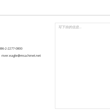
886-2-2277-0800
river.eagle@msa.hinet.net