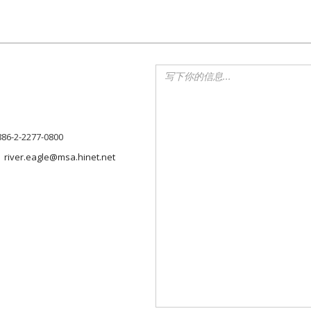
886-2-2277-0800
river.eagle@msa.hinet.net