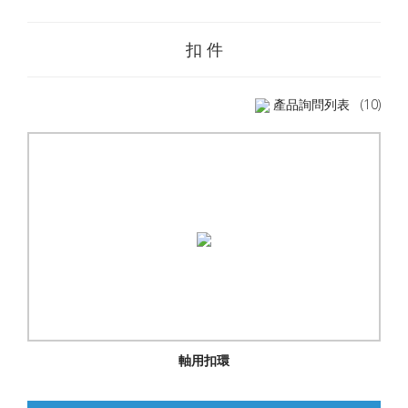
扣 件
產品詢問列表
(10)
軸用扣環