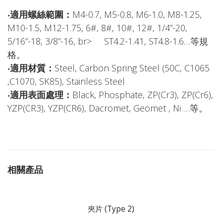
‧適用螺絲範圍：
M4-0.7, M5-0.8, M6-1.0, M8-1.25,
M10-1.5, M12-1.75, 6#, 8#, 10#, 12#, 1/4”-20,
5/16”-18, 3/8”-16, br> ST4.2-1.41, ST4.8-1.6…等規
格。
‧適用材質：
Steel, Carbon Spring Steel (50C, C1065
,C1070, SK85), Stainless Steel
‧適用表面處理：
Black, Phosphate, ZP(Cr3), ZP(Cr6),
YZP(CR3), YZP(CR6), Dacromet, Geomet , Ni …等。
相關產品
夾片 (Type 2)