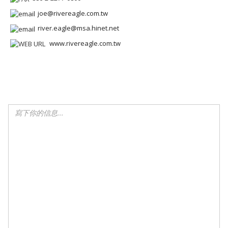
joe@rivereagle.com.tw
river.eagle@msa.hinet.net
www.rivereagle.com.tw